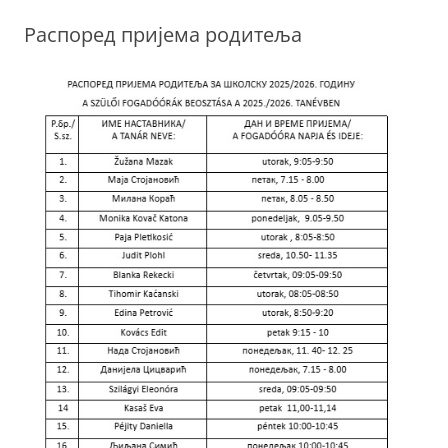
Распоред пријема родитеља