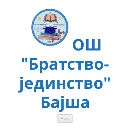
ОШ
"Братство-
јединство"
Бајша
Menu