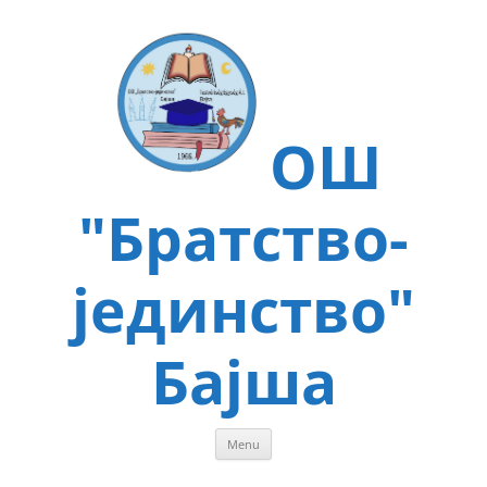
Skip
to
content
ОШ
"Братство-
јединство"
Бајша
Menu