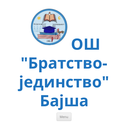
Skip
to
content
ОШ
"Братство-
јединство"
Бајша
Menu